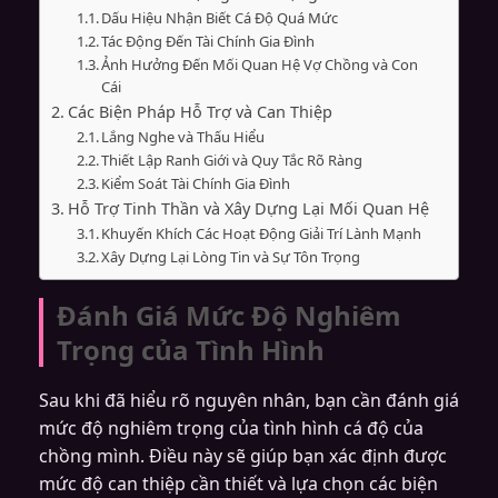
Dấu Hiệu Nhận Biết Cá Độ Quá Mức
Tác Động Đến Tài Chính Gia Đình
Ảnh Hưởng Đến Mối Quan Hệ Vợ Chồng và Con
Cái
Các Biện Pháp Hỗ Trợ và Can Thiệp
Lắng Nghe và Thấu Hiểu
Thiết Lập Ranh Giới và Quy Tắc Rõ Ràng
Kiểm Soát Tài Chính Gia Đình
Hỗ Trợ Tinh Thần và Xây Dựng Lại Mối Quan Hệ
Khuyến Khích Các Hoạt Động Giải Trí Lành Mạnh
Xây Dựng Lại Lòng Tin và Sự Tôn Trọng
Đánh Giá Mức Độ Nghiêm
Trọng của Tình Hình
Sau khi đã hiểu rõ nguyên nhân, bạn cần đánh giá
mức độ nghiêm trọng của tình hình cá độ của
chồng mình. Điều này sẽ giúp bạn xác định được
mức độ can thiệp cần thiết và lựa chọn các biện