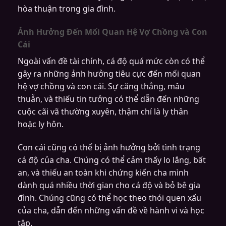
hòa thuận trong gia đình.
Ảnh Hưởng Đến Mối Quan Hệ Vợ Chồng và Con
Cái
Ngoài vấn đề tài chính, cá độ quá mức còn có thể
gây ra những ảnh hưởng tiêu cực đến mối quan
hệ vợ chồng và con cái. Sự căng thẳng, mâu
thuẫn, và thiếu tin tưởng có thể dẫn đến những
cuộc cãi vã thường xuyên, thậm chí là ly thân
hoặc ly hôn.
Con cái cũng có thể bị ảnh hưởng bởi tình trạng
cá độ của cha. Chúng có thể cảm thấy lo lắng, bất
an, và thiếu an toàn khi chứng kiến cha mình
dành quá nhiều thời gian cho cá độ và bỏ bê gia
đình. Chúng cũng có thể học theo thói quen xấu
của cha, dẫn đến những vấn đề về hành vi và học
tập.