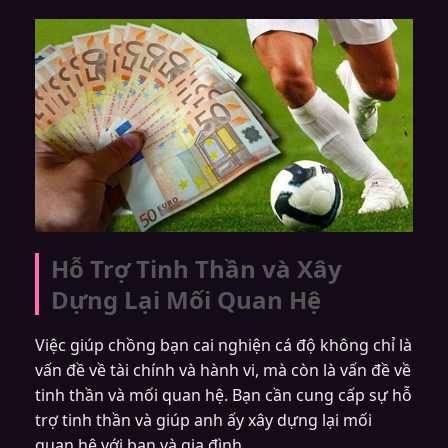
Hỗ Trợ Tinh Thần và Xây
Dựng Lại Mối Quan Hệ
Việc giúp chồng bạn cai nghiện cá độ không chỉ là
vấn đề về tài chính và hành vi, mà còn là vấn đề về
tinh thần và mối quan hệ. Bạn cần cung cấp sự hỗ
trợ tinh thần và giúp anh ấy xây dựng lại mối
quan hệ với bạn và gia đình.