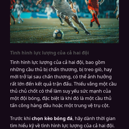
Tình hình lực lượng của cả hai đội
Tình hình lực lượng của cả hai đội, bao gồm
những cầu thủ bị chấn thương, bị treo giò, hay
mới trở lại sau chấn thương, có thể ảnh hưởng
rất lớn đến kết quả trận đấu. Thiếu vắng một cầu
thủ chủ chốt có thể làm suy yếu sức mạnh của
một đội bóng, đặc biệt là khi đó là một cầu thủ
tấn công hàng đầu hoặc một trung vệ trụ cột.
Trước khi
chọn kèo bóng đá
, hãy dành thời gian
tìm hiểu kỹ về tình hình lực lượng của cả hai đội.