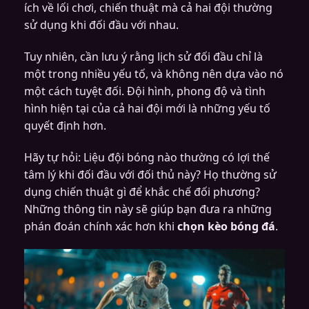
ích về lối chơi, chiến thuật mà cả hai đội thường
sử dụng khi đối đầu với nhau.
Tuy nhiên, cần lưu ý rằng lịch sử đối đầu chỉ là
một trong nhiều yếu tố, và không nên dựa vào nó
một cách tuyệt đối. Đội hình, phong độ và tình
hình hiện tại của cả hai đội mới là những yếu tố
quyết định hơn.
Hãy tự hỏi: Liệu đội bóng nào thường có lợi thế
tâm lý khi đối đầu với đối thủ này? Họ thường sử
dụng chiến thuật gì để khắc chế đối phương?
Những thông tin này sẽ giúp bạn đưa ra những
phán đoán chính xác hơn khi
chọn kèo bóng đá
.