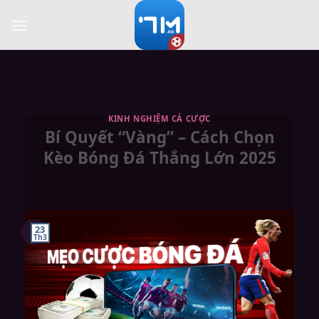
Chuyển
đến
nội
dung
KINH NGHIỆM CÁ CƯỢC
Bí Quyết “Vàng” – Cách Chọn
Kèo Bóng Đá Thắng Lớn 2025
23
Th3