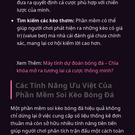
đưa ra quyết định cá cược phù hợp với chiến
lược của mình.
Tìm kiếm các kèo thơm:
Phần mềm có thể
giúp người chơi phát hiện ra những kèo có giá
trị (value bet) mà nhà cái đánh giá chưa chính
xác, mang lại cơ hội kiếm lời cao hơn.
Xem Thêm:
Máy tính dự đoán bóng đá – Chìa
khóa mở ra tương lai cá cược thông minh?
Các Tính Năng Ưu Việt Của
Phần Mềm Soi Kèo Bóng Đá
Một phần mềm soi kèo bóng đá hiệu quả không
chỉ dừng lại ở việc cung cấp số liệu thống kê đơn
thuần mà còn sở hữu nhiều tính năng tiên tiến
giúp người chơi phân tích trận đấu một cách toàn