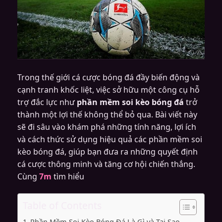
Trong thế giới cá cược bóng đá đầy biến động và
cạnh tranh khốc liệt, việc sở hữu một công cụ hỗ
trợ đắc lực như
phần mềm soi kèo bóng đá
trở
thành một lợi thế không thể bỏ qua. Bài viết này
sẽ đi sâu vào khám phá những tính năng, lợi ích
và cách thức sử dụng hiệu quả các phần mềm soi
kèo bóng đá, giúp bạn đưa ra những quyết định
cá cược thông minh và tăng cơ hội chiến thắng.
Cùng
7m
tìm hiểu
Table of Contents
Phần Mềm Soi Kèo Bóng Đá Là Gì và Tại Sao