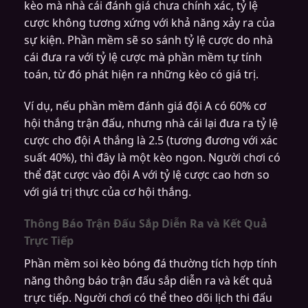
kèo mà nhà cái đánh giá chưa chính xác, tỷ lệ
cược không tương xứng với khả năng xảy ra của
sự kiện. Phần mềm sẽ so sánh tỷ lệ cược do nhà
cái đưa ra với tỷ lệ cược mà phần mềm tự tính
toán, từ đó phát hiện ra những kèo có giá trị.
Ví dụ, nếu phần mềm đánh giá đội A có 60% cơ
hội thắng trận đấu, nhưng nhà cái lại đưa ra tỷ lệ
cược cho đội A thắng là 2.5 (tương đương với xác
suất 40%), thì đây là một kèo ngon. Người chơi có
thể đặt cược vào đội A với tỷ lệ cược cao hơn so
với giá trị thực của cơ hội thắng.
Thông Báo Trận Đấu Sắp Diễn Ra và Kết Quả
Trực Tiếp
Phần mềm soi kèo bóng đá thường tích hợp tính
năng thông báo trận đấu sắp diễn ra và kết quả
trực tiếp. Người chơi có thể theo dõi lịch thi đấu