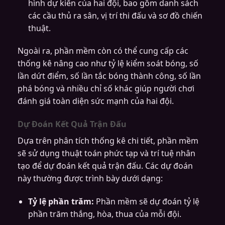
hình dự kiến của hai đội, bao gồm danh sách
các cầu thủ ra sân, vị trí thi đấu và sơ đồ chiến
thuật.
Ngoài ra, phần mềm còn có thể cung cấp các
thống kê nâng cao như tỷ lệ kiểm soát bóng, số
lần dứt điểm, số lần tắc bóng thành công, số lần
phá bóng và nhiều chỉ số khác giúp người chơi
đánh giá toàn diện sức mạnh của hai đội.
Dự Đoán Kết Quả Trận Đấu
Dựa trên phân tích thống kê chi tiết, phần mềm
sẽ sử dụng thuật toán phức tạp và trí tuệ nhân
tạo để dự đoán kết quả trận đấu. Các dự đoán
này thường được trình bày dưới dạng:
Tỷ lệ phần trăm:
Phần mềm sẽ dự đoán tỷ lệ
phần trăm thắng, hòa, thua của mỗi đội.