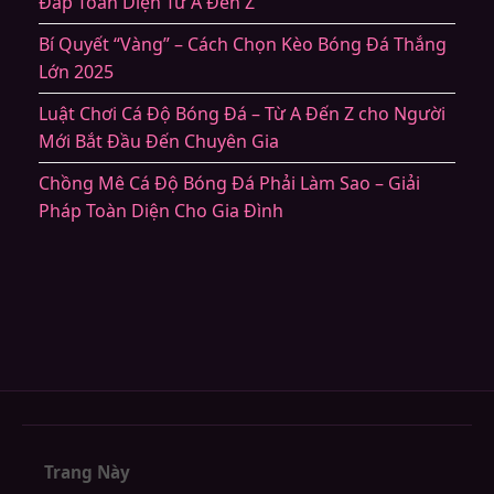
Đáp Toàn Diện Từ A Đến Z
Bí Quyết “Vàng” – Cách Chọn Kèo Bóng Đá Thắng
Lớn 2025
Luật Chơi Cá Độ Bóng Đá – Từ A Đến Z cho Người
Mới Bắt Đầu Đến Chuyên Gia
Chồng Mê Cá Độ Bóng Đá Phải Làm Sao – Giải
Pháp Toàn Diện Cho Gia Đình
Trang Này