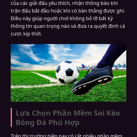
của các giải đấu yêu thích, nhận thông báo khi
trận đấu bắt đầu hoặc khi có bàn thắng được ghi.
Điều này giúp người chơi không bỏ lỡ bất kỳ
thông tin quan trọng nào và đưa ra quyết định cá
cược kịp thời.
Lựa Chọn Phần Mềm Soi Kèo
Bóng Đá Phù Hợp
Trên thị trường hiện nay có rất nhiều phần mềm