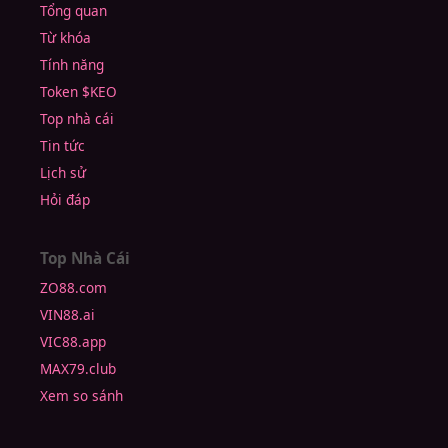
Tổng quan
Từ khóa
Tính năng
Token $KEO
Top nhà cái
Tin tức
Lịch sử
Hỏi đáp
Top Nhà Cái
ZO88.com
VIN88.ai
VIC88.app
MAX79.club
Xem so sánh