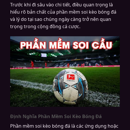
Trước khi đi sâu vào chi tiết, điều quan trọng là
hiểu rõ bản chất của phần mềm soi kèo bóng đá
và lý do tại sao chúng ngày càng trở nên quan
trọng trong cộng đồng cá cược.
Định Nghĩa Phần Mềm Soi Kèo Bóng Đá
Phần mềm soi kèo bóng đá là các ứng dụng hoặc