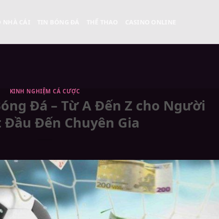
 NHÀ CÁI
TIN BÓNG ĐÁ
THỂ THAO
CASINO ONLINE
KINH NGHIỆM CÁ CƯỢC
Bóng Đá – Từ A Đến Z cho Người
t Đầu Đến Chuyên Gia