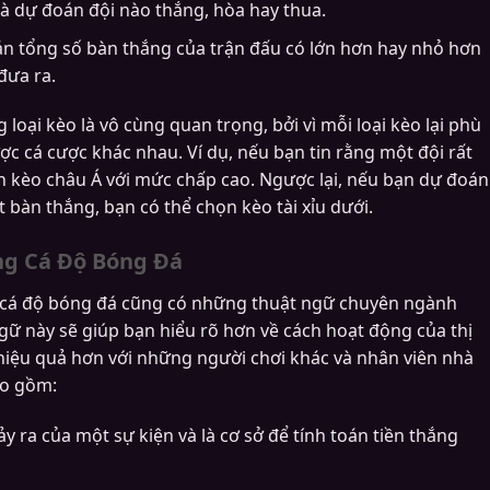
là dự đoán đội nào thắng, hòa hay thua.
 tổng số bàn thắng của trận đấu có lớn hơn hay nhỏ hơn
đưa ra.
loại kèo là vô cùng quan trọng, bởi vì mỗi loại kèo lại phù
ược cá cược khác nhau. Ví dụ, nếu bạn tin rằng một đội rất
 kèo châu Á với mức chấp cao. Ngược lại, nếu bạn dự đoán
t bàn thắng, bạn có thể chọn kèo tài xỉu dưới.
ng Cá Độ Bóng Đá
, cá độ bóng đá cũng có những thuật ngữ chuyên ngành
ữ này sẽ giúp bạn hiểu rõ hơn về cách hoạt động của thị
hiệu quả hơn với những người chơi khác và nhân viên nhà
ao gồm:
y ra của một sự kiện và là cơ sở để tính toán tiền thắng