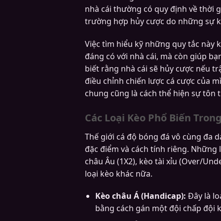
nhà cái thường có quy định về thời g
trường hợp hủy cược do những sự ki
Việc tìm hiểu kỹ những quy tắc này
đáng có với nhà cái, mà còn giúp bạ
biết rằng nhà cái sẽ hủy cược nếu t
điều chỉnh chiến lược cá cược của mì
chung cũng là cách thể hiện sự tôn 
Các Loại Kèo Phổ Biến Tron
Thế giới cá độ bóng đá vô cùng đa dạ
đặc điểm và cách tính riêng. Những 
châu Âu (1X2), kèo tài xỉu (Over/Unde
loại kèo khác nữa.
Kèo châu Á (Handicap):
Đây là lo
bằng cách gán một đội chấp đội k