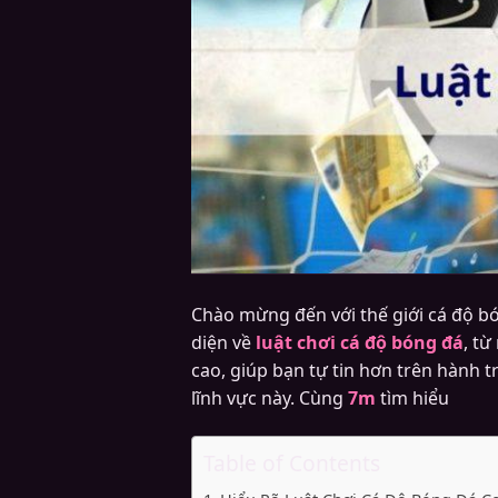
Chào mừng đến với thế giới cá độ bó
diện về
luật chơi cá độ bóng đá
, t
cao, giúp bạn tự tin hơn trên hành 
lĩnh vực này. Cùng
7m
tìm hiểu
Table of Contents