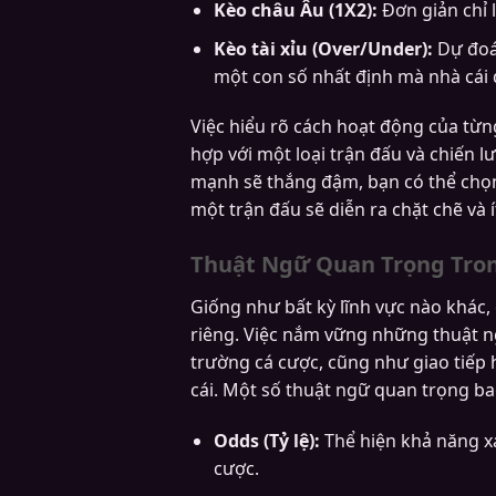
Kèo châu Âu (1X2):
Đơn giản chỉ 
Kèo tài xỉu (Over/Under):
Dự đoán
một con số nhất định mà nhà cái 
Việc hiểu rõ cách hoạt động của từng 
hợp với một loại trận đấu và chiến l
mạnh sẽ thắng đậm, bạn có thể chọn
một trận đấu sẽ diễn ra chặt chẽ và í
Thuật Ngữ Quan Trọng Tro
Giống như bất kỳ lĩnh vực nào khác
riêng. Việc nắm vững những thuật ng
trường cá cược, cũng như giao tiếp 
cái. Một số thuật ngữ quan trọng b
Odds (Tỷ lệ):
Thể hiện khả năng xả
cược.