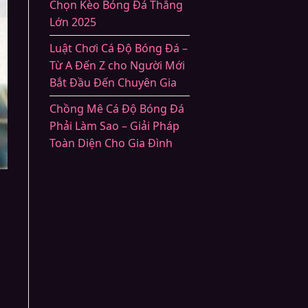
Chọn Kèo Bóng Đá Thắng
Lớn 2025
Luật Chơi Cá Độ Bóng Đá –
Từ A Đến Z cho Người Mới
Bắt Đầu Đến Chuyên Gia
Chồng Mê Cá Độ Bóng Đá
Phải Làm Sao – Giải Pháp
Toàn Diện Cho Gia Đình