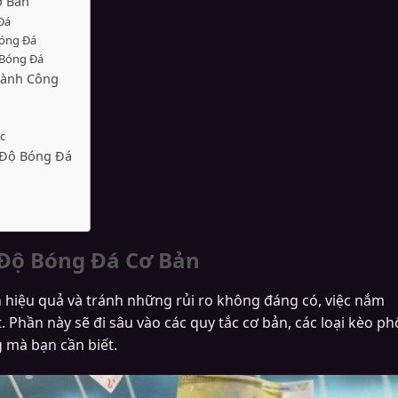
ơ Bản
Đá
Bóng Đá
 Bóng Đá
hành Công
c
i
ợc
 Độ Bóng Đá
 Độ Bóng Đá Cơ Bản
 hiệu quả và tránh những rủi ro không đáng có, việc nắm
t. Phần này sẽ đi sâu vào các quy tắc cơ bản, các loại kèo ph
 mà bạn cần biết.