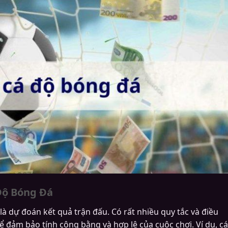
Độ Bóng Đá
à dự đoán kết quả trận đấu. Có rất nhiều quy tắc và điều
 đảm bảo tính công bằng và hợp lệ của cuộc chơi. Ví dụ, c