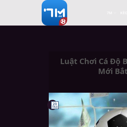
Chuyển
đến
7M
KÈO
nội
dung
Luật Chơi Cá Độ 
Mới Bắ
23
Th3