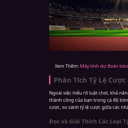
Xem Thêm:
Máy tính dự đoán bóng
Phân Tích Tỷ Lệ Cược
Ngoài việc hiểu rõ luật chơi, khả năn
thành công của bạn trong cá độ bóng
cược, so sánh tỷ lệ cược giữa các nhà
Đọc và Giải Thích Các Loại 