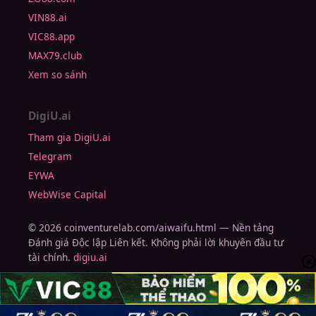
VIN88.ai
VIC88.app
MAX79.club
Xem so sánh
DigiU.ai
Tham gia DigiU.ai
Telegram
EYWA
WebWise Capital
© 2026 coinventurelab.com/aiwaifu.html — Nền tảng
Đánh giá Độc lập Liên kết. Không phải lời khuyên đầu tư
tài chính.
digiu.ai
Copyright 2026 ©
7M