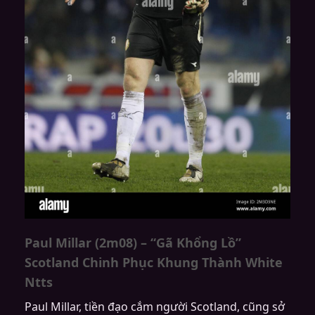
Paul Millar (2m08) – “Gã Khổng Lồ”
Scotland Chinh Phục Khung Thành White
Ntts
Paul Millar, tiền đạo cắm người Scotland, cũng sở