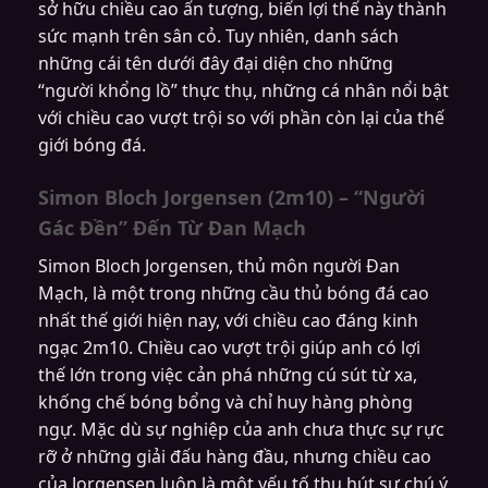
sở hữu chiều cao ấn tượng, biến lợi thế này thành
sức mạnh trên sân cỏ. Tuy nhiên, danh sách
những cái tên dưới đây đại diện cho những
“người khổng lồ” thực thụ, những cá nhân nổi bật
với chiều cao vượt trội so với phần còn lại của thế
giới bóng đá.
Simon Bloch Jorgensen (2m10) – “Người
Gác Đền” Đến Từ Đan Mạch
Simon Bloch Jorgensen, thủ môn người Đan
Mạch, là một trong những cầu thủ bóng đá cao
nhất thế giới hiện nay, với chiều cao đáng kinh
ngạc 2m10. Chiều cao vượt trội giúp anh có lợi
thế lớn trong việc cản phá những cú sút từ xa,
khống chế bóng bổng và chỉ huy hàng phòng
ngự. Mặc dù sự nghiệp của anh chưa thực sự rực
rỡ ở những giải đấu hàng đầu, nhưng chiều cao
của Jorgensen luôn là một yếu tố thu hút sự chú ý