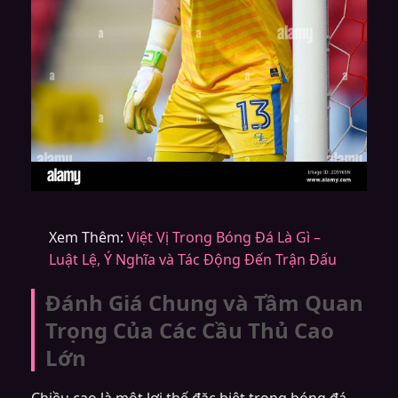
Xem Thêm:
Việt Vị Trong Bóng Đá Là Gì –
Luật Lệ, Ý Nghĩa và Tác Động Đến Trận Đấu
Đánh Giá Chung và Tầm Quan
Trọng Của Các Cầu Thủ Cao
Lớn