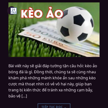
21
Th3
Bài viết này sẽ giải đáp tường tận câu hỏi: kèo ảo
bóng đá là gì. Đồng thời, chúng ta sẽ cùng nhau
khám phá những mánh khóe ẩn sau những kèo
cược mà thoạt nhìn có vẻ vô hại này, giúp bạn
trang bị kiến thức để tránh xa những cạm bẫy,
bảo vệ […]
TIẾP TỤC ĐỌC
→