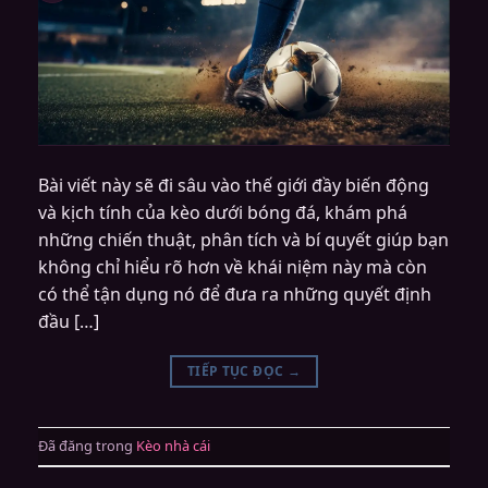
Bài viết này sẽ đi sâu vào thế giới đầy biến động
và kịch tính của kèo dưới bóng đá, khám phá
những chiến thuật, phân tích và bí quyết giúp bạn
không chỉ hiểu rõ hơn về khái niệm này mà còn
có thể tận dụng nó để đưa ra những quyết định
đầu […]
TIẾP TỤC ĐỌC
→
Đã đăng trong
Kèo nhà cái