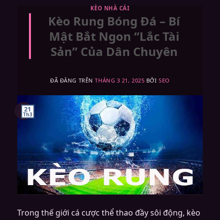
KÈO NHÀ CÁI
Kèo Rung Bóng Đá – Bí
Mật Bắt Ngon “Lắc Tài
Sản” Của Dân Chuyên
ĐÃ ĐĂNG TRÊN
THÁNG 3 21, 2025
BỞI
SEO
21
Th3
Trong thế giới cá cược thể thao đầy sôi động, kèo