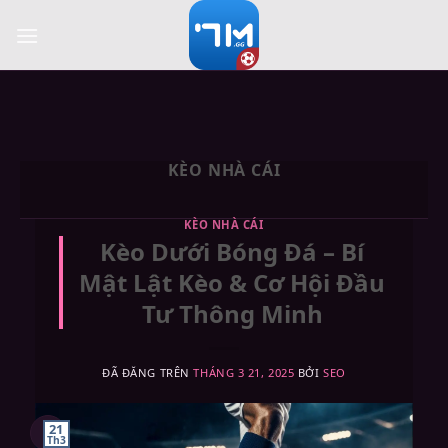
Chuyển
đến
nội
dung
KÈO NHÀ CÁI
KÈO NHÀ CÁI
Kèo Dưới Bóng Đá – Bí
Mật Lật Kèo & Cơ Hội Đầu
Tư Thông Minh
ĐÃ ĐĂNG TRÊN
THÁNG 3 21, 2025
BỞI
SEO
21
Th3