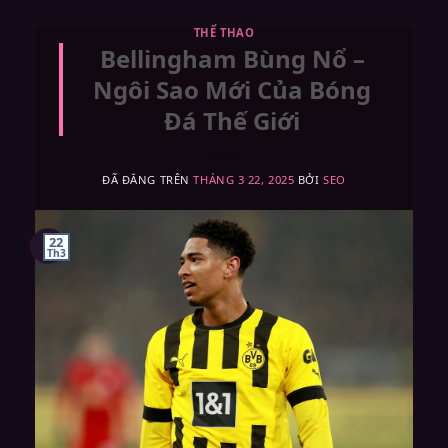
THỂ THAO
Bellingham Bùng Nổ –
Ngôi Sao Mới Của Bóng
Đá Thế Giới
ĐÃ ĐĂNG TRÊN
THÁNG 3 22, 2025
BỞI
SEO
22
Th3