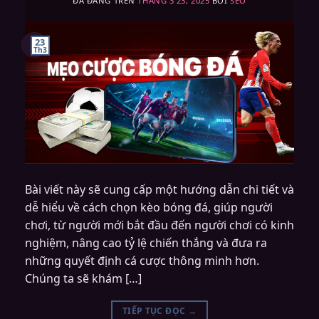
ĐÃ ĐĂNG TRÊN
THÁNG 3 23, 2025
BỞI
SEO
23
Th3
Bài viết này sẽ cung cấp một hướng dẫn chi tiết và
dễ hiểu về cách chọn kèo bóng đá, giúp người
chơi, từ người mới bắt đầu đến người chơi có kinh
nghiệm, nâng cao tỷ lệ chiến thắng và đưa ra
những quyết định cá cược thông minh hơn.
Chúng ta sẽ khám […]
TIẾP TỤC ĐỌC
→