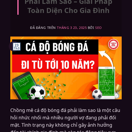
Phải Làm Sao – Giải Pháp
Toàn Diện Cho Gia Đình
ĐÃ ĐĂNG TRÊN
THÁNG 3 23, 2025
BỞI
SEO
23
Th3
Chồng mê cá độ bóng đá phải làm sao là một câu
hỏi nhức nhối mà nhiều người vợ đang phải đối
mặt. Tình trạng này không chỉ gây ảnh hưởng