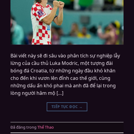
Bài viết này sẽ đi sâu vào phân tích sự nghiệp lẫy
lừng của cầu thủ Luka Modric, một tượng đài
bóng đá Croatia, từ những ngày đầu khó khăn
cho đến khi vươn lên đỉnh cao thế giới, cùng
những dấu ấn khó phai mà anh đã để lại trong
lòng người hâm mộ […]
TIẾP TỤC ĐỌC
→
Đã đăng trong
Thể Thao