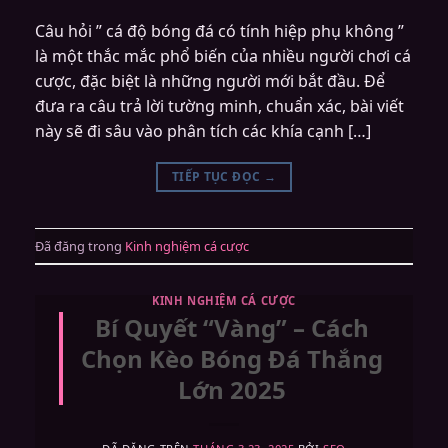
Câu hỏi ” cá độ bóng đá có tính hiệp phụ không ”
là một thắc mắc phổ biến của nhiều người chơi cá
cược, đặc biệt là những người mới bắt đầu. Để
đưa ra câu trả lời tường minh, chuẩn xác, bài viết
này sẽ đi sâu vào phân tích các khía cạnh […]
TIẾP TỤC ĐỌC
→
Đã đăng trong
Kinh nghiệm cá cược
KINH NGHIỆM CÁ CƯỢC
Bí Quyết “Vàng” – Cách
Chọn Kèo Bóng Đá Thắng
Lớn 2025