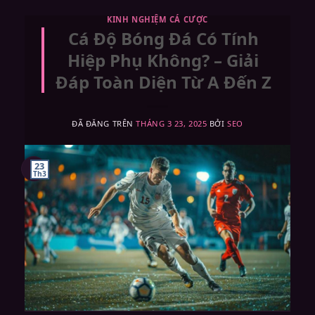
KINH NGHIỆM CÁ CƯỢC
Cá Độ Bóng Đá Có Tính
Hiệp Phụ Không? – Giải
Đáp Toàn Diện Từ A Đến Z
ĐÃ ĐĂNG TRÊN
THÁNG 3 23, 2025
BỞI
SEO
23
Th3