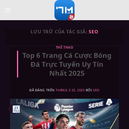
Chuyển
đến
nội
dung
LƯU TRỮ CỦA TÁC GIẢ:
SEO
THỂ THAO
Top 6 Trang Cá Cược Bóng
Đá Trực Tuyến Uy Tín
Nhất 2025
ĐÃ ĐĂNG TRÊN
THÁNG 3 23, 2025
BỞI
SEO
23
Th3