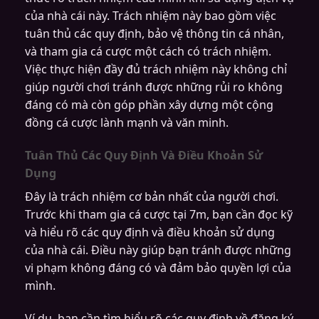
của nhà cái này. Trách nhiệm này bao gồm việc
tuân thủ các quy định, bảo vệ thông tin cá nhân,
và tham gia cá cược một cách có trách nhiệm.
Việc thực hiện đầy đủ trách nhiệm này không chỉ
giúp người chơi tránh được những rủi ro không
đáng có mà còn góp phần xây dựng một cộng
đồng cá cược lành mạnh và văn minh.
Tuân Thủ Các Quy Định Và Điều Khoản Sử
Dụng
Đây là trách nhiệm cơ bản nhất của người chơi.
Trước khi tham gia cá cược tại 7m, bạn cần đọc kỹ
và hiểu rõ các quy định và điều khoản sử dụng
của nhà cái. Điều này giúp bạn tránh được những
vi phạm không đáng có và đảm bảo quyền lợi của
mình.
Ví dụ, bạn cần tìm hiểu rõ các quy định về đăng ký