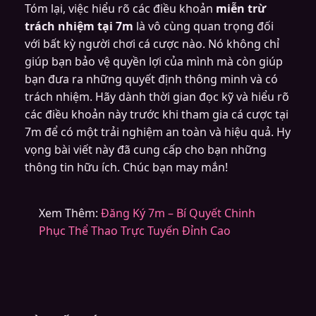
Tóm lại, việc hiểu rõ các điều khoản
miễn trừ
trách nhiệm tại 7m
là vô cùng quan trọng đối
với bất kỳ người chơi cá cược nào. Nó không chỉ
giúp bạn bảo vệ quyền lợi của mình mà còn giúp
bạn đưa ra những quyết định thông minh và có
trách nhiệm. Hãy dành thời gian đọc kỹ và hiểu rõ
các điều khoản này trước khi tham gia cá cược tại
7m để có một trải nghiệm an toàn và hiệu quả. Hy
vọng bài viết này đã cung cấp cho bạn những
thông tin hữu ích. Chúc bạn may mắn!
Xem Thêm:
Đăng Ký 7m – Bí Quyết Chinh
Phục Thể Thao Trực Tuyến Đỉnh Cao