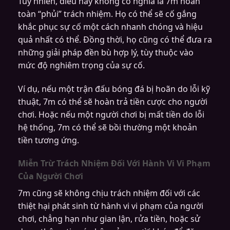
Tuy nhiên, điều này không có nghĩa là 7m hoàn
toàn “phủi” trách nhiệm. Họ có thể sẽ cố gắng
khắc phục sự cố một cách nhanh chóng và hiệu
quả nhất có thể. Đồng thời, họ cũng có thể đưa ra
những giải pháp đền bù hợp lý, tùy thuộc vào
mức độ nghiêm trọng của sự cố.
Ví dụ, nếu một trận đấu bóng đá bị hoãn do lỗi kỹ
thuật, 7m có thể sẽ hoàn trả tiền cược cho người
chơi. Hoặc nếu một người chơi bị mất tiền do lỗi
hệ thống, 7m có thể sẽ bồi thường một khoản
tiền tương ứng.
Miễn Trừ Trách Nhiệm Đối Với Hành Vi Vi Phạm
Của Người Chơi
7m cũng sẽ không chịu trách nhiệm đối với các
thiệt hại phát sinh từ hành vi vi phạm của người
chơi, chẳng hạn như gian lận, rửa tiền, hoặc sử