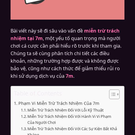
Bài viết này sẽ đi sâu vào vấn đề
miễn trừ trách
nhiệm tại 7m
, một yếu tố quan trọng mà người
chơi cá cược cần phải hiểu rõ trước khi tham gia.
Chúng ta sẽ cùng phân tích chi tiết các điều
khoản, những trường hợp được và không được
bảo vệ, cũng như cách thức để giảm thiểu rủi ro
khi sử dụng dịch vụ của
7m
.
Table of Contents
Phạm Vi Miễn Trừ Trách Nhiệm Của 7m
Miễn Trừ Trách Nhiệm Đối Với Lỗi Kỹ Thuật
Miễn Trừ Trách Nhiệm Đối Với Hành Vi Vi Phạm
Của Người Chơi
Miễn Trừ Trách Nhiệm Đối Với Các Sự Kiện Bất Khả
Kháng