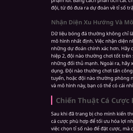
phạm lỗi. Bằng cách phân tích các c
đội, từ đó đưa ra dự đoán về tỉ số tr
Nhận Diện Xu Hướng Và Mô
Dữ liệu bóng đá thường không chỉ l
mô hình nhất định. Việc nhận diện 
những dự đoán chính xác hơn. Hãy q
hiệp 2, đội nào thường chơi tốt trê
những đối thủ mạnh. Ngoài ra, hãy 
dụng. Đội nào thường chơi tấn công
tuyến, hoặc đội nào thường phòng 
và mô hình này, bạn có thể có cái nh
Chiến Thuật Cá Cược 
Sau khi đã trang bị cho mình kiến t
cá cược phù hợp để tối ưu hóa lợi nh
việc chọn tỉ số nào để đặt cược, mà 