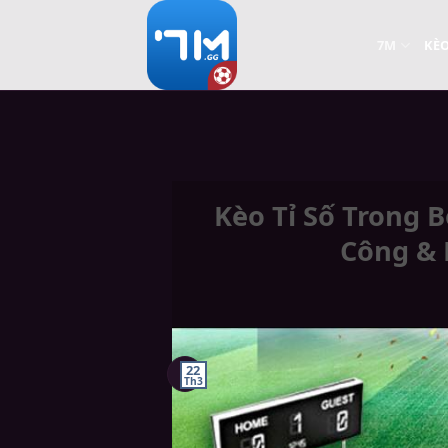
Chuyển
đến
7M
KÈO
nội
dung
Kèo Tỉ Số Trong 
Công & 
22
Th3