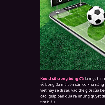
Kèo tỉ số trong bóng đá
là một hình
về bóng đá mà còn cần có khả năng p
viết này sẽ đi sâu vào thế giới của 
cao, giúp bạn đưa ra những quyết đ
tìm hiểu