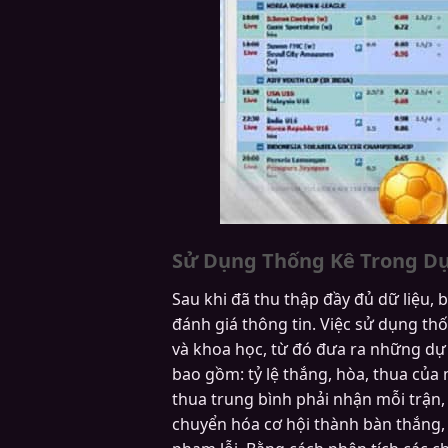
Sử Dụng Thống Kê Trong D
Sau khi đã thu thập đầy đủ dữ liệu,
đánh giá thông tin. Việc sử dụng t
và khoa học, từ đó đưa ra những dự 
bao gồm: tỷ lệ thắng, hòa, thua của 
thua trung bình phải nhận mỗi trận, t
chuyển hóa cơ hội thành bàn thắng, t