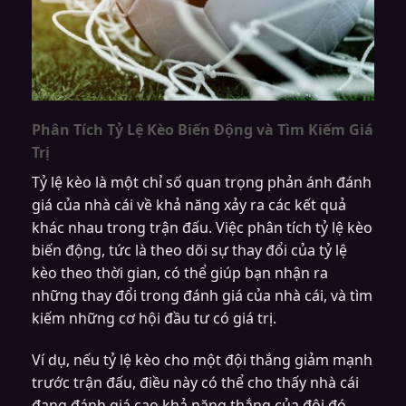
Phân Tích Tỷ Lệ Kèo Biến Động và Tìm Kiếm Giá
Trị
Tỷ lệ kèo là một chỉ số quan trọng phản ánh đánh
giá của nhà cái về khả năng xảy ra các kết quả
khác nhau trong trận đấu. Việc phân tích tỷ lệ kèo
biến động, tức là theo dõi sự thay đổi của tỷ lệ
kèo theo thời gian, có thể giúp bạn nhận ra
những thay đổi trong đánh giá của nhà cái, và tìm
kiếm những cơ hội đầu tư có giá trị.
Ví dụ, nếu tỷ lệ kèo cho một đội thắng giảm mạnh
trước trận đấu, điều này có thể cho thấy nhà cái
đang đánh giá cao khả năng thắng của đội đó