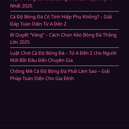
Nhất 2025
Cá Độ Bóng Đá Có Tính Hiệp Phụ Không? – Giải
Đáp Toàn Diện Từ A Đến Z
Bí Quyết “Vàng” – Cách Chọn Kèo Bóng Đá Thắng
Lớn 2025
Luật Chơi Cá Độ Bóng Đá – Từ A Đến Z cho Người
Mới Bắt Đầu Đến Chuyên Gia
Chồng Mê Cá Độ Bóng Đá Phải Làm Sao – Giải
Pháp Toàn Diện Cho Gia Đình