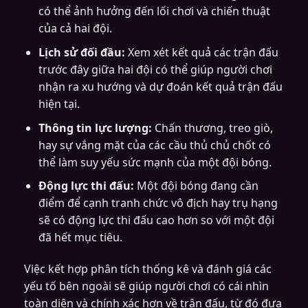
có thể ảnh hưởng đến lối chơi và chiến thuật
của cả hai đội.
Lịch sử đối đầu:
Xem xét kết quả các trận đấu
trước đây giữa hai đội có thể giúp người chơi
nhận ra xu hướng và dự đoán kết quả trận đấu
hiện tại.
Thông tin lực lượng:
Chấn thương, treo giò,
hay sự vắng mặt của các cầu thủ chủ chốt có
thể làm suy yếu sức mạnh của một đội bóng.
Động lực thi đấu:
Một đội bóng đang cần
điểm để cạnh tranh chức vô địch hay trụ hạng
sẽ có động lực thi đấu cao hơn so với một đội
đã hết mục tiêu.
Việc kết hợp phân tích thống kê và đánh giá các
yếu tố bên ngoài sẽ giúp người chơi có cái nhìn
toàn diện và chính xác hơn về trận đấu, từ đó đưa