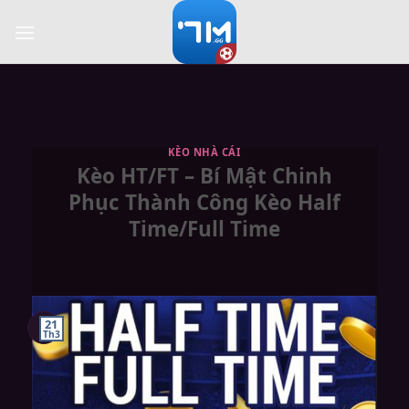
Chuyển
đến
nội
dung
KÈO NHÀ CÁI
Kèo HT/FT – Bí Mật Chinh
Phục Thành Công Kèo Half
Time/Full Time
21
Th3