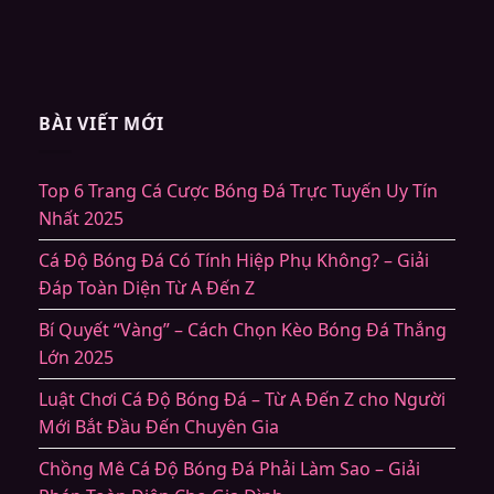
BÀI VIẾT MỚI
Top 6 Trang Cá Cược Bóng Đá Trực Tuyến Uy Tín
Nhất 2025
Cá Độ Bóng Đá Có Tính Hiệp Phụ Không? – Giải
Đáp Toàn Diện Từ A Đến Z
Bí Quyết “Vàng” – Cách Chọn Kèo Bóng Đá Thắng
Lớn 2025
Luật Chơi Cá Độ Bóng Đá – Từ A Đến Z cho Người
Mới Bắt Đầu Đến Chuyên Gia
Chồng Mê Cá Độ Bóng Đá Phải Làm Sao – Giải