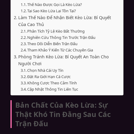
Thế Nào Được Gọi Là Kèo Lừa?
Tại Sao Kèo Lừa Lại Tồn Tại?
Làm Thế Nào Để Nhận Biết Kèo Lừa: Bí Quyết
Của Cao Thủ
Phân Tích Tỷ Lệ Kèo Bất Thường
Nghiên Cứu Thông Tin Trước Trận Đấu
Theo Dõi Diễn Biến Trận Đấu
Tham Khảo Ý Kiến Từ Các Chuyên Gia
Phòng Tránh Kèo Lừa: Bí Quyết An Toàn Cho
Người Chơi
Chọn Nhà Cái Uy Tín
Đặt Ra Giới Hạn Cá Cược
Không Cược Theo Cảm Tính
Cập Nhật Thông Tin Liên Tục
Bản Chất Của Kèo Lừa: Sự
Thật Khó Tin Đằng Sau Các
Trận Đấu