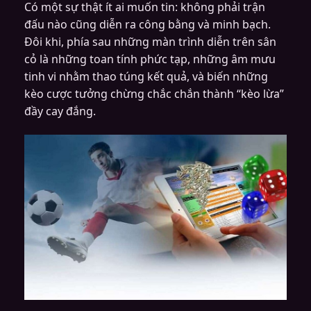
Có một sự thật ít ai muốn tin: không phải trận
đấu nào cũng diễn ra công bằng và minh bạch.
Đôi khi, phía sau những màn trình diễn trên sân
cỏ là những toan tính phức tạp, những âm mưu
tinh vi nhằm thao túng kết quả, và biến những
kèo cược tưởng chừng chắc chắn thành “kèo lừa”
đầy cay đắng.