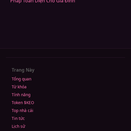
Pháp Toàn Diện Cho Gia Đình
Trang Này
Tổng quan
Từ khóa
Tính năng
Token $KEO
Top nhà cái
Tin tức
Lịch sử