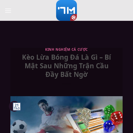
Chuyển
đến
nội
dung
KINH NGHIỆM CÁ CƯỢC
Kèo Lừa Bóng Đá Là Gì – Bí
Mật Sau Những Trận Cầu
Đầy Bất Ngờ
21
Th3